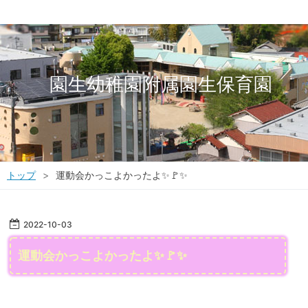
園生幼稚園附属園生保育園
トップ
>
運動会かっこよかったよ✨🚩✨
2022
-
10
-
03
運動会かっこよかったよ✨🚩✨